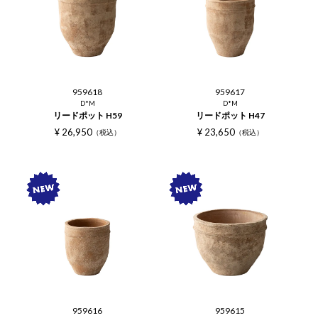
959618
959617
D*M
D*M
リードポット H59
リードポット H47
¥
26,950
¥
23,650
税込
税込
959616
959615