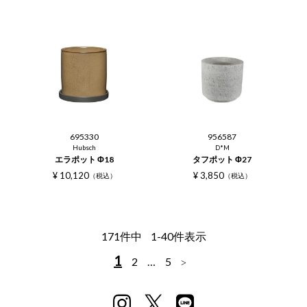
695330
956587
Hubsch
D*M
エラポット Φ18
タフポット Φ27
¥
10,120
¥
3,850
税込
税込
171
件中
1
-
40
件表示
1
2
…
5