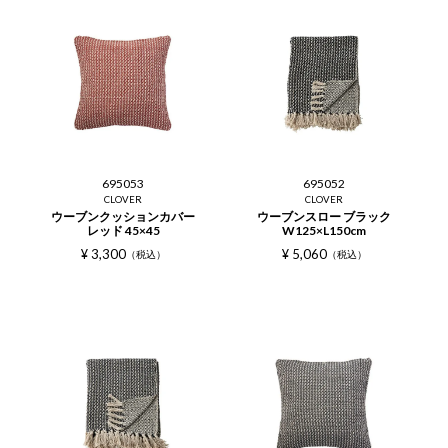
695053
695052
CLOVER
CLOVER
ウーブンクッションカバー
ウーブンスロー ブラック
レッド 45×45
W125×L150cm
¥
3,300
¥
5,060
税込
税込