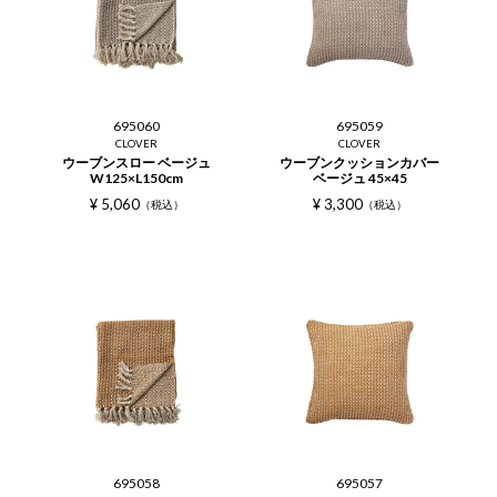
695060
695059
CLOVER
CLOVER
ウーブンスロー ベージュ
ウーブンクッションカバー
W125×L150cm
ベージュ 45×45
¥
5,060
¥
3,300
税込
税込
695058
695057