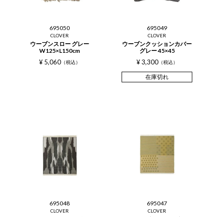
695050
695049
CLOVER
CLOVER
ウーブンスロー グレー
ウーブンクッションカバー
W125×L150cm
グレー 45×45
¥
5,060
¥
3,300
税込
税込
在庫切れ
695048
695047
CLOVER
CLOVER