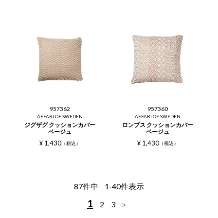
957362
957360
AFFARI OF SWEDEN
AFFARI OF SWEDEN
ジグザグ クッションカバー
ロンブス クッションカバー
ベージュ
ベージュ
¥
1,430
¥
1,430
税込
税込
87
件中
1
-
40
件表示
1
2
3