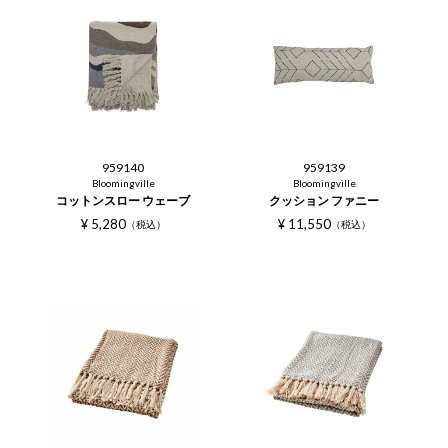
959140
959139
Bloomingville
Bloomingville
コットンスロー ウェーブ
クッション ファニー
¥
5,280
¥
11,550
税込
税込