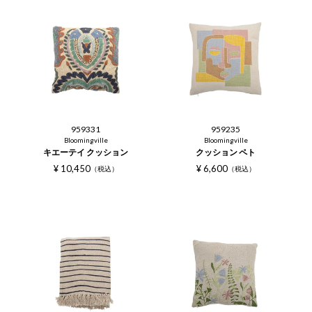
959331
959235
Bloomingville
Bloomingville
キエーテイ クッション
クッション ペト
¥
10,450
¥
6,600
税込
税込