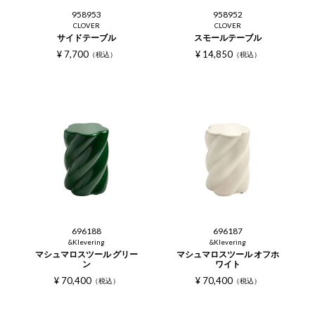
958953
958952
CLOVER
CLOVER
サイドテーブル
スモールテーブル
¥
7,700
¥
14,850
税込
税込
696188
696187
&Klevering
&Klevering
マシュマロスツール グリー
マシュマロスツール オフホ
ン
ワイト
¥
70,400
¥
70,400
税込
税込