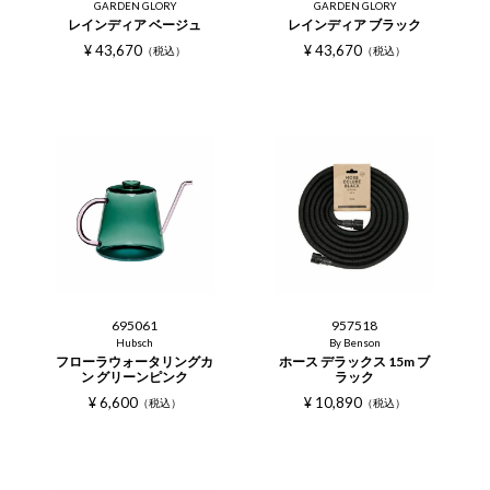
GARDEN GLORY
GARDEN GLORY
レインディア ベージュ
レインディア ブラック
¥
43,670
¥
43,670
税込
税込
695061
957518
Hubsch
By Benson
フローラウォータリングカ
ホース デラックス 15m ブ
ン グリーンピンク
ラック
¥
6,600
¥
10,890
税込
税込