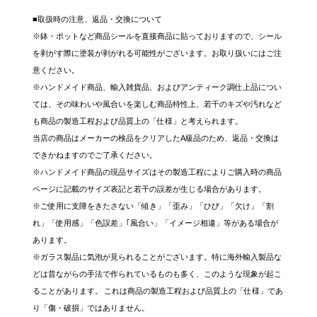
■取扱時の注意、返品・交換について
※鉢・ポットなど商品シールを直接商品に貼っておりますので、シール
を剥がす際に塗装が剥がれる可能性がございます。お取り扱いにはご注
意ください。
※ハンドメイド商品、輸入雑貨品、およびアンティーク調仕上品につい
ては、その味わいや風合いを楽しむ商品特性上、若干のキズや汚れなど
も商品の製造工程および品質上の「仕様」と考えられます。
当店の商品はメーカーの検品をクリアしたA級品のため、返品・交換は
できかねますのでご了承ください。
※ハンドメイド商品の現品サイズはその製造工程によりご購入時の商品
ページに記載のサイズ表記と若干の誤差が生じる場合があります。
※ご使用に支障をきたさない「傾き」「歪み」「ひび」「欠け」「割
れ」「使用感」「色誤差」｢風合い」「イメージ相違」等がある場合が
あります。
※ガラス製品に気泡が見られることがございます。特に海外輸入製品な
どは昔ながらの手法で作られているものも多く、このような現象が起こ
ることがあります。 これは商品の製造工程および品質上の「仕様」であ
り「傷・破損」ではありません。