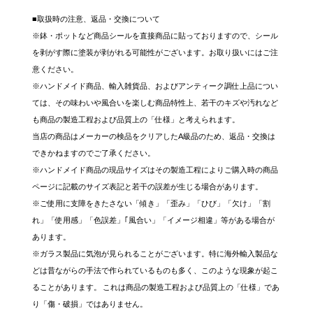
■取扱時の注意、返品・交換について
※鉢・ポットなど商品シールを直接商品に貼っておりますので、シール
を剥がす際に塗装が剥がれる可能性がございます。お取り扱いにはご注
意ください。
※ハンドメイド商品、輸入雑貨品、およびアンティーク調仕上品につい
ては、その味わいや風合いを楽しむ商品特性上、若干のキズや汚れなど
も商品の製造工程および品質上の「仕様」と考えられます。
当店の商品はメーカーの検品をクリアしたA級品のため、返品・交換は
できかねますのでご了承ください。
※ハンドメイド商品の現品サイズはその製造工程によりご購入時の商品
ページに記載のサイズ表記と若干の誤差が生じる場合があります。
※ご使用に支障をきたさない「傾き」「歪み」「ひび」「欠け」「割
れ」「使用感」「色誤差」｢風合い」「イメージ相違」等がある場合が
あります。
※ガラス製品に気泡が見られることがございます。特に海外輸入製品な
どは昔ながらの手法で作られているものも多く、このような現象が起こ
ることがあります。 これは商品の製造工程および品質上の「仕様」であ
り「傷・破損」ではありません。