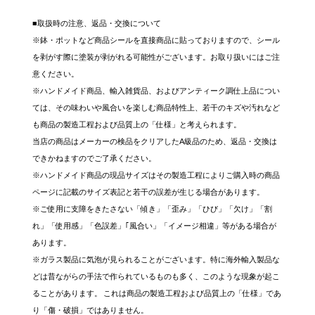
■取扱時の注意、返品・交換について
※鉢・ポットなど商品シールを直接商品に貼っておりますので、シール
を剥がす際に塗装が剥がれる可能性がございます。お取り扱いにはご注
意ください。
※ハンドメイド商品、輸入雑貨品、およびアンティーク調仕上品につい
ては、その味わいや風合いを楽しむ商品特性上、若干のキズや汚れなど
も商品の製造工程および品質上の「仕様」と考えられます。
当店の商品はメーカーの検品をクリアしたA級品のため、返品・交換は
できかねますのでご了承ください。
※ハンドメイド商品の現品サイズはその製造工程によりご購入時の商品
ページに記載のサイズ表記と若干の誤差が生じる場合があります。
※ご使用に支障をきたさない「傾き」「歪み」「ひび」「欠け」「割
れ」「使用感」「色誤差」｢風合い」「イメージ相違」等がある場合が
あります。
※ガラス製品に気泡が見られることがございます。特に海外輸入製品な
どは昔ながらの手法で作られているものも多く、このような現象が起こ
ることがあります。 これは商品の製造工程および品質上の「仕様」であ
り「傷・破損」ではありません。