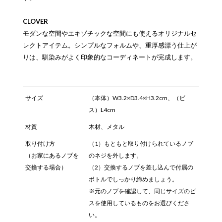
CLOVER
モダンな空間やエキゾチックな空間にも使えるオリジナルセ
レクトアイテム。シンプルなフォルムや、重厚感漂う仕上が
りは、馴染みがよく印象的なコーディネートが完成します。
サイズ
（本体）W3.2×D3.4×H3.2cm、（ビ
ス）L4cm
材質
木材、メタル
取り付け方
（1）もともと取り付けられているノブ
（お家にあるノブを
のネジを外します。
交換する場合）
（2）交換するノブを差し込んで付属の
ボトルでしっかり締めましょう。
※元のノブを確認して、同じサイズのビ
スを使用しているものをお選びくださ
い。