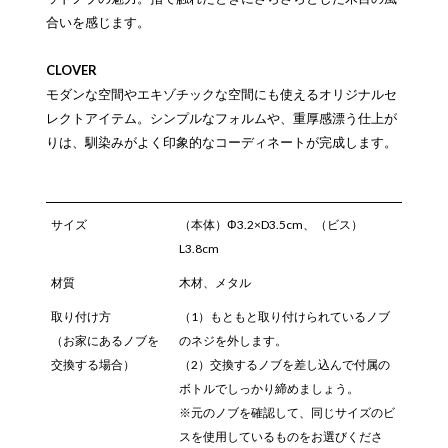
合いを感じます。
CLOVER
モダンな空間やエキゾチックな空間にも使えるオリジナルセ
レクトアイテム。シンプルなフォルムや、重厚感漂う仕上が
りは、馴染みがよく印象的なコーディネートが完成します。
サイズ
（本体）Φ3.2×D3.5cm、（ビス）
L3.8cm
材質
木材、メタル
取り付け方
（1）もともと取り付けられているノブ
（お家にあるノブを
のネジを外します。
交換する場合）
（2）交換するノブを差し込んで付属の
ボトルでしっかり締めましょう。
※元のノブを確認して、同じサイズのビ
スを使用しているものをお選びくださ