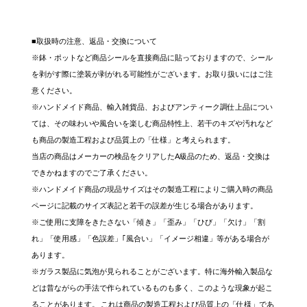
■取扱時の注意、返品・交換について
※鉢・ポットなど商品シールを直接商品に貼っておりますので、シール
を剥がす際に塗装が剥がれる可能性がございます。お取り扱いにはご注
意ください。
※ハンドメイド商品、輸入雑貨品、およびアンティーク調仕上品につい
ては、その味わいや風合いを楽しむ商品特性上、若干のキズや汚れなど
も商品の製造工程および品質上の「仕様」と考えられます。
当店の商品はメーカーの検品をクリアしたA級品のため、返品・交換は
できかねますのでご了承ください。
※ハンドメイド商品の現品サイズはその製造工程によりご購入時の商品
ページに記載のサイズ表記と若干の誤差が生じる場合があります。
※ご使用に支障をきたさない「傾き」「歪み」「ひび」「欠け」「割
れ」「使用感」「色誤差」｢風合い」「イメージ相違」等がある場合が
あります。
※ガラス製品に気泡が見られることがございます。特に海外輸入製品な
どは昔ながらの手法で作られているものも多く、このような現象が起こ
ることがあります。 これは商品の製造工程および品質上の「仕様」であ