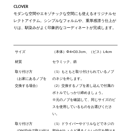
CLOVER
モダンな空間やエキゾチックな空間にも使えるオリジナルセ
レクトアイテム。シンプルなフォルムや、重厚感漂う仕上が
りは、馴染みがよく印象的なコーディネートが完成します。
サイズ
（本体）Φ4×D3.3cm、（ビス）L4cm
材質
セラミック、鉄
取り付け方
（1）もともと取り付けられているノブ
（お家にあるノブを
のネジを外します。
交換する場合）
（2）交換するノブを差し込んで付属の
ボトルでしっかり締めましょう。
※元のノブを確認して、同じサイズのビ
スを使用しているものをお選びくださ
い。
取り付け方
（1）ドライバーやドリルなどでネジの
（DIY/自分で取り付け
部分がちょうど通るくらいの穴を開けま