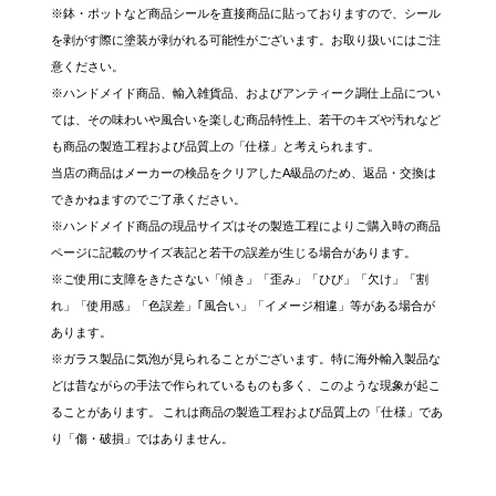
※鉢・ポットなど商品シールを直接商品に貼っておりますので、シール
を剥がす際に塗装が剥がれる可能性がございます。お取り扱いにはご注
意ください。
※ハンドメイド商品、輸入雑貨品、およびアンティーク調仕上品につい
ては、その味わいや風合いを楽しむ商品特性上、若干のキズや汚れなど
も商品の製造工程および品質上の「仕様」と考えられます。
当店の商品はメーカーの検品をクリアしたA級品のため、返品・交換は
できかねますのでご了承ください。
※ハンドメイド商品の現品サイズはその製造工程によりご購入時の商品
ページに記載のサイズ表記と若干の誤差が生じる場合があります。
※ご使用に支障をきたさない「傾き」「歪み」「ひび」「欠け」「割
れ」「使用感」「色誤差」｢風合い」「イメージ相違」等がある場合が
あります。
※ガラス製品に気泡が見られることがございます。特に海外輸入製品な
どは昔ながらの手法で作られているものも多く、このような現象が起こ
ることがあります。 これは商品の製造工程および品質上の「仕様」であ
り「傷・破損」ではありません。