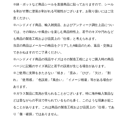
※鉢・ポットなど商品シールを直接商品に貼っておりますので、シール
を剥がす際に塗装が剥がれる可能性がございます。お取り扱いにはご注
意ください。
※ハンドメイド商品、輸入雑貨品、およびアンティーク調仕上品につい
ては、その味わいや風合いを楽しむ商品特性上、若干のキズや汚れなど
も商品の製造工程および品質上の「仕様」と考えられます。
当店の商品はメーカーの検品をクリアしたA級品のため、返品・交換は
できかねますのでご了承ください。
※ハンドメイド商品の現品サイズはその製造工程によりご購入時の商品
ページに記載のサイズ表記と若干の誤差が生じる場合があります。
※ご使用に支障をきたさない「傾き」「歪み」「ひび」「欠け」「割
れ」「使用感」「色誤差」｢風合い」「イメージ相違」等がある場合が
あります。
※ガラス製品に気泡が見られることがございます。特に海外輸入製品な
どは昔ながらの手法で作られているものも多く、このような現象が起こ
ることがあります。 これは商品の製造工程および品質上の「仕様」であ
り「傷・破損」ではありません。