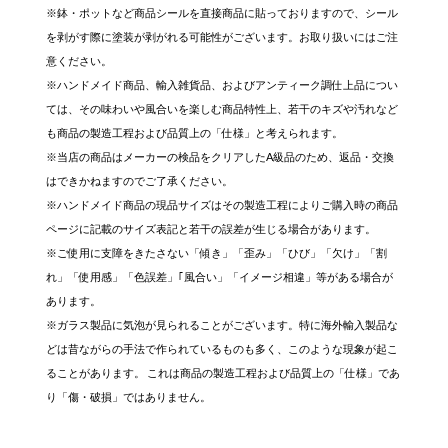
※鉢・ポットなど商品シールを直接商品に貼っておりますので、シール
を剥がす際に塗装が剥がれる可能性がございます。お取り扱いにはご注
意ください。
※ハンドメイド商品、輸入雑貨品、およびアンティーク調仕上品につい
ては、その味わいや風合いを楽しむ商品特性上、若干のキズや汚れなど
も商品の製造工程および品質上の「仕様」と考えられます。
※当店の商品はメーカーの検品をクリアしたA級品のため、返品・交換
はできかねますのでご了承ください。
※ハンドメイド商品の現品サイズはその製造工程によりご購入時の商品
ページに記載のサイズ表記と若干の誤差が生じる場合があります。
※ご使用に支障をきたさない「傾き」「歪み」「ひび」「欠け」「割
れ」「使用感」「色誤差」｢風合い」「イメージ相違」等がある場合が
あります。
※ガラス製品に気泡が見られることがございます。特に海外輸入製品な
どは昔ながらの手法で作られているものも多く、このような現象が起こ
ることがあります。 これは商品の製造工程および品質上の「仕様」であ
り「傷・破損」ではありません。