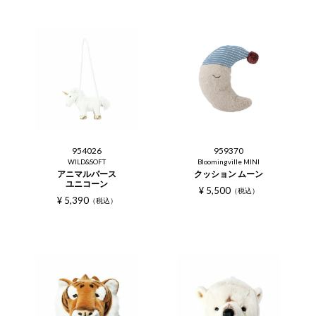
954026
959370
WILD&SOFT
Bloomingville MINI
アニマルパース
クッション ムーン
ユニコーン
¥
5,500
税込
¥
5,390
税込