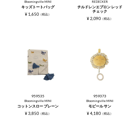
Bloomingville MINI
REDECKER
キッズトートバッグ
チルドレンエプロン レッド
チェック
¥
1,650
税込
¥
2,090
税込
959535
959373
Bloomingville MINI
Bloomingville MINI
コットンスロー プレーン
モビール サン
¥
3,850
¥
4,180
税込
税込