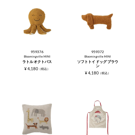
959376
959372
Bloomingville MINI
Bloomingville MINI
ラトル オクトパス
ソフトトイ ドッグ ブラウ
ン
¥
4,180
税込
¥
4,180
税込