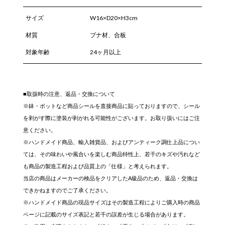
サイズ
W16×D20×H3cm
材質
ブナ材、合板
対象年齢
24ヶ月以上
■取扱時の注意、返品・交換について
※鉢・ポットなど商品シールを直接商品に貼っておりますので、シール
を剥がす際に塗装が剥がれる可能性がございます。お取り扱いにはご注
意ください。
※ハンドメイド商品、輸入雑貨品、およびアンティーク調仕上品につい
ては、その味わいや風合いを楽しむ商品特性上、若干のキズや汚れなど
も商品の製造工程および品質上の「仕様」と考えられます。
当店の商品はメーカーの検品をクリアしたA級品のため、返品・交換は
できかねますのでご了承ください。
※ハンドメイド商品の現品サイズはその製造工程によりご購入時の商品
ページに記載のサイズ表記と若干の誤差が生じる場合があります。