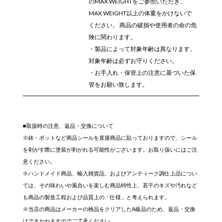
のMAX WEIGHTをご参照いただき、
MAX WEIGHT以上の体重をかけないで
ください。 商品の破損や使用者の命の危
険に関わります。
・製品によって対象年齢は異なります。
対象年齢は必ずお守りください。
・お手入れ・保管上の注意に基づいた保
管をお願い致します。
■取扱時の注意、返品・交換について
※鉢・ポットなど商品シールを直接商品に貼っておりますので、シール
を剥がす際に塗装が剥がれる可能性がございます。お取り扱いにはご注
意ください。
※ハンドメイド商品、輸入雑貨品、およびアンティーク調仕上品につい
ては、その味わいや風合いを楽しむ商品特性上、若干のキズや汚れなど
も商品の製造工程および品質上の「仕様」と考えられます。
※当店の商品はメーカーの検品をクリアしたA級品のため、返品・交換
はできかねますのでご了承ください。