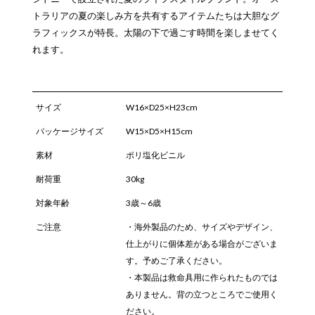
トラリアの夏の楽しみ方を共有するアイテムたちは大胆なグ
ラフィックスが特長。太陽の下で過ごす時間を楽しませてく
れます。
サイズ
W16×D25×H23cm
パッケージサイズ
W15×D5×H15cm
素材
ポリ塩化ビニル
耐荷重
30kg
対象年齢
3歳～6歳
ご注意
・海外製品のため、サイズやデザイン、
仕上がりに個体差がある場合がございま
す。予めご了承ください。
・本製品は救命具用に作られたものでは
ありません。背の立つところでご使用く
ださい。