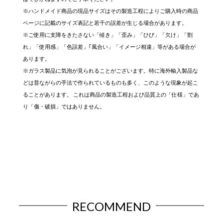
※ハンドメイド商品の現品サイズはその製造工程によりご購入時の商品
ページに記載のサイズ表記と若干の誤差が生じる場合があります。
※ご使用に支障をきたさない「傾き」「歪み」「ひび」「欠け」「割
れ」「使用感」「色誤差」｢風合い」「イメージ相違」等がある場合が
あります。
※ガラス製品に気泡が見られることがございます。特に海外輸入製品な
どは昔ながらの手法で作られているものも多く、このような現象が起こ
ることがあります。 これは商品の製造工程および品質上の「仕様」であ
り「傷・破損」ではありません。
RECOMMEND