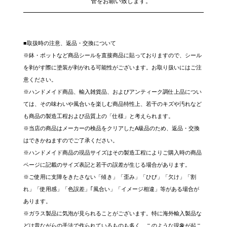
管をお願い致します。
■取扱時の注意、返品・交換について
※鉢・ポットなど商品シールを直接商品に貼っておりますので、シール
を剥がす際に塗装が剥がれる可能性がございます。お取り扱いにはご注
意ください。
※ハンドメイド商品、輸入雑貨品、およびアンティーク調仕上品につい
ては、その味わいや風合いを楽しむ商品特性上、若干のキズや汚れなど
も商品の製造工程および品質上の「仕様」と考えられます。
※当店の商品はメーカーの検品をクリアしたA級品のため、返品・交換
はできかねますのでご了承ください。
※ハンドメイド商品の現品サイズはその製造工程によりご購入時の商品
ページに記載のサイズ表記と若干の誤差が生じる場合があります。
※ご使用に支障をきたさない「傾き」「歪み」「ひび」「欠け」「割
れ」「使用感」「色誤差」｢風合い」「イメージ相違」等がある場合が
あります。
※ガラス製品に気泡が見られることがございます。特に海外輸入製品な
どは昔ながらの手法で作られているものも多く、このような現象が起こ