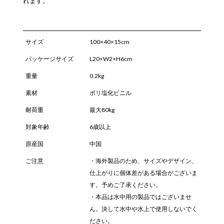
れます。
サイズ
100×40×15cm
パッケージサイズ
L20×W2×H6cm
重量
0.2kg
素材
ポリ塩化ビニル
耐荷重
最大80kg
対象年齢
6歳以上
原産国
中国
ご注意
・海外製品のため、サイズやデザイン、
仕上がりに個体差がある場合がございま
す。予めご了承ください。
・本品は水中用の製品ではございませ
ん。決して水中や水上で使用しないでく
ださい。