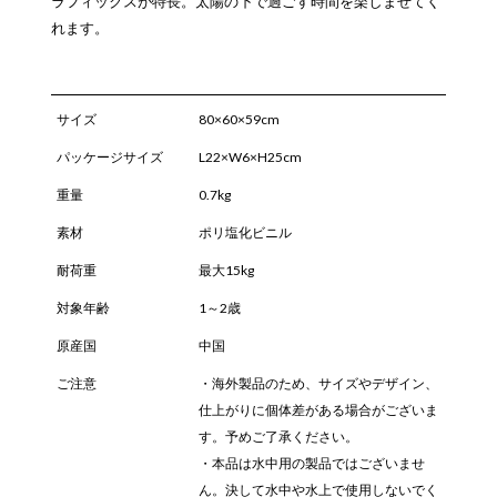
ラフィックスが特長。太陽の下で過ごす時間を楽しませてく
れます。
サイズ
80×60×59cm
パッケージサイズ
L22×W6×H25cm
重量
0.7kg
素材
ポリ塩化ビニル
耐荷重
最大15kg
対象年齢
1～2歳
原産国
中国
ご注意
・海外製品のため、サイズやデザイン、
仕上がりに個体差がある場合がございま
す。予めご了承ください。
・本品は水中用の製品ではございませ
ん。決して水中や水上で使用しないでく