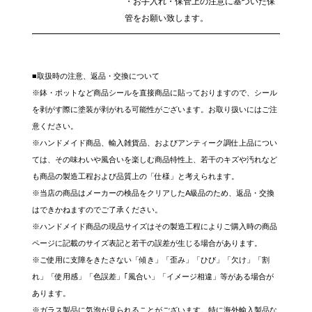
・お手入れ・保管上の注意に基づいた保
管をお願い致します。
■取扱時の注意、返品・交換について
※鉢・ポットなど商品シールを直接商品に貼っておりますので、シール
を剥がす際に塗装が剥がれる可能性がございます。お取り扱いにはご注
意ください。
※ハンドメイド商品、輸入雑貨品、およびアンティーク調仕上品につい
ては、その味わいや風合いを楽しむ商品特性上、若干のキズや汚れなど
も商品の製造工程および品質上の「仕様」と考えられます。
※当店の商品はメーカーの検品をクリアしたA級品のため、返品・交換
はできかねますのでご了承ください。
※ハンドメイド商品の現品サイズはその製造工程によりご購入時の商品
ページに記載のサイズ表記と若干の誤差が生じる場合があります。
※ご使用に支障をきたさない「傾き」「歪み」「ひび」「欠け」「割
れ」「使用感」「色誤差」｢風合い」「イメージ相違」等がある場合が
あります。
※ガラス製品に気泡が見られることがございます。特に海外輸入製品な