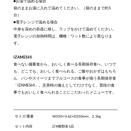
■お湯で温める場合
袋のままお湯に入れて温めてください。（袋のままで約5
分）
■電子レンジで温める場合
中身を深めの容器に移し、ラップをかけて温めてください。
電子レンジの加熱時間は、機種・ワット数により異なりま
す。
IZAMESHI
食べない備蓄食から、おいしく食べる長期保存食へ。いつで
も、どこでも、おいしく食べられる。ご飯やおかずはもちろ
ん、パンやスイーツまでフルコースの食事が揃う長期保存食
「IZAMESHI」。災害時の備えとしてだけでなく、普段の食
事でもおいしく食べられることにこだわったメニューです。
サイズ/重量
W330×Ｈ62×D330mm、2.1kg
セット内容
計8種類各1品