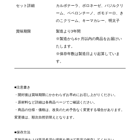
セット詳細
カルボナーラ、ボロネーゼ、バジルクリ
ーム、ペペロンチーノ、ポモドーロ、き
のこクリーム、キーマカレー、明太子
賞味期限
製造より3年間
※製造から6ヶ月以内の商品をお届けい
たします。
※保存年数は製造日より起算していま
す。
■注意書き
・開封後は賞味期限にかかわらずお早めにお召し上がりください。
・原材料など詳細は各商品ページでご確認ください。
・商品の仕様・価格は、改良のため予告なく変更する場合があります。
変更後は、順次自然切替えとなります。
■保存方法
直射日光および高温多湿な場所を避けて常温で保存してください。