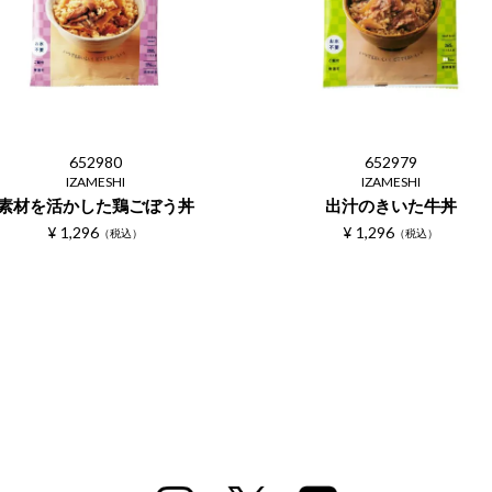
652980
652979
IZAMESHI
IZAMESHI
素材を活かした鶏ごぼう丼
出汁のきいた牛丼
¥
1,296
¥
1,296
税込
税込