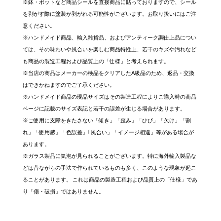
※鉢・ポットなど商品シールを直接商品に貼っておりますので、シール
を剥がす際に塗装が剥がれる可能性がございます。お取り扱いにはご注
意ください。
※ハンドメイド商品、輸入雑貨品、およびアンティーク調仕上品につい
ては、その味わいや風合いを楽しむ商品特性上、若干のキズや汚れなど
も商品の製造工程および品質上の「仕様」と考えられます。
※当店の商品はメーカーの検品をクリアしたA級品のため、返品・交換
はできかねますのでご了承ください。
※ハンドメイド商品の現品サイズはその製造工程によりご購入時の商品
ページに記載のサイズ表記と若干の誤差が生じる場合があります。
※ご使用に支障をきたさない「傾き」「歪み」「ひび」「欠け」「割
れ」「使用感」「色誤差」｢風合い」「イメージ相違」等がある場合が
あります。
※ガラス製品に気泡が見られることがございます。特に海外輸入製品な
どは昔ながらの手法で作られているものも多く、このような現象が起こ
ることがあります。 これは商品の製造工程および品質上の「仕様」であ
り「傷・破損」ではありません。