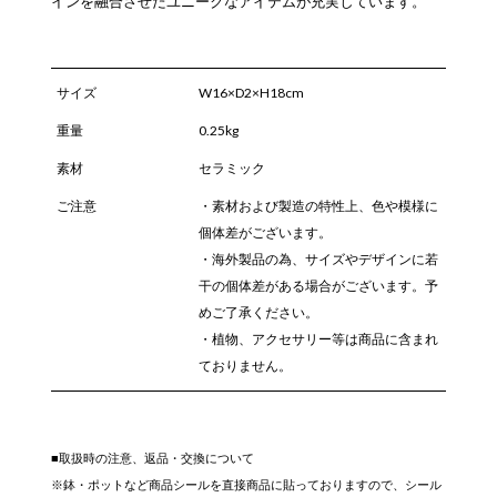
インを融合させたユニークなアイテムが充実しています。
サイズ
W16×D2×H18cm
重量
0.25kg
素材
セラミック
ご注意
・素材および製造の特性上、色や模様に
個体差がございます。
・海外製品の為、サイズやデザインに若
干の個体差がある場合がございます。予
めご了承ください。
・植物、アクセサリー等は商品に含まれ
ておりません。
■取扱時の注意、返品・交換について
※鉢・ポットなど商品シールを直接商品に貼っておりますので、シール