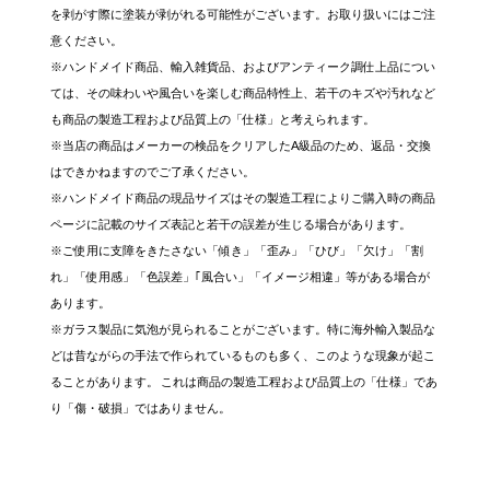
を剥がす際に塗装が剥がれる可能性がございます。お取り扱いにはご注
意ください。
※ハンドメイド商品、輸入雑貨品、およびアンティーク調仕上品につい
ては、その味わいや風合いを楽しむ商品特性上、若干のキズや汚れなど
も商品の製造工程および品質上の「仕様」と考えられます。
※当店の商品はメーカーの検品をクリアしたA級品のため、返品・交換
はできかねますのでご了承ください。
※ハンドメイド商品の現品サイズはその製造工程によりご購入時の商品
ページに記載のサイズ表記と若干の誤差が生じる場合があります。
※ご使用に支障をきたさない「傾き」「歪み」「ひび」「欠け」「割
れ」「使用感」「色誤差」｢風合い」「イメージ相違」等がある場合が
あります。
※ガラス製品に気泡が見られることがございます。特に海外輸入製品な
どは昔ながらの手法で作られているものも多く、このような現象が起こ
ることがあります。 これは商品の製造工程および品質上の「仕様」であ
り「傷・破損」ではありません。