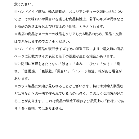
意ください。
※ハンドメイド商品、輸入雑貨品、およびアンティーク調仕上品につい
ては、その味わいや風合いを楽しむ商品特性上、若干のキズや汚れなど
も商品の製造工程および品質上の「仕様」と考えられます。
※当店の商品はメーカーの検品をクリアしたA級品のため、返品・交換
はできかねますのでご了承ください。
※ハンドメイド商品の現品サイズはその製造工程によりご購入時の商品
ページに記載のサイズ表記と若干の誤差が生じる場合があります。
※ご使用に支障をきたさない「傾き」「歪み」「ひび」「欠け」「割
れ」「使用感」「色誤差」｢風合い」「イメージ相違」等がある場合が
あります。
※ガラス製品に気泡が見られることがございます。特に海外輸入製品な
どは昔ながらの手法で作られているものも多く、このような現象が起こ
ることがあります。 これは商品の製造工程および品質上の「仕様」であ
り「傷・破損」ではありません。