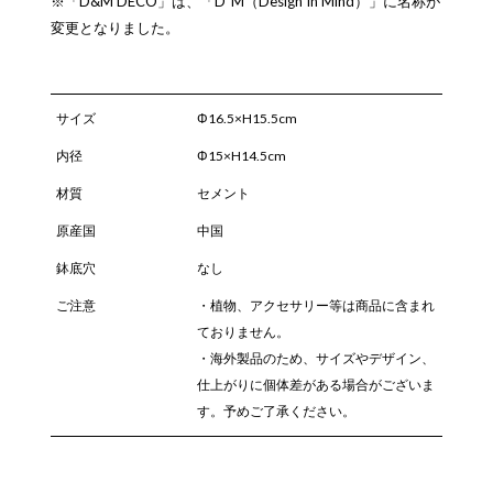
※「D&M DECO」は、「D*M（Design In Mind）」に名称が
変更となりました。
サイズ
Φ16.5×H15.5cm
内径
Φ15×H14.5cm
材質
セメント
原産国
中国
鉢底穴
なし
ご注意
・植物、アクセサリー等は商品に含まれ
ておりません。
・海外製品のため、サイズやデザイン、
仕上がりに個体差がある場合がございま
す。予めご了承ください。