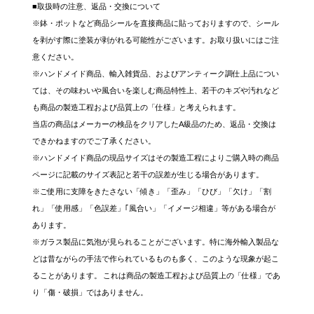
■取扱時の注意、返品・交換について
※鉢・ポットなど商品シールを直接商品に貼っておりますので、シール
を剥がす際に塗装が剥がれる可能性がございます。お取り扱いにはご注
意ください。
※ハンドメイド商品、輸入雑貨品、およびアンティーク調仕上品につい
ては、その味わいや風合いを楽しむ商品特性上、若干のキズや汚れなど
も商品の製造工程および品質上の「仕様」と考えられます。
当店の商品はメーカーの検品をクリアしたA級品のため、返品・交換は
できかねますのでご了承ください。
※ハンドメイド商品の現品サイズはその製造工程によりご購入時の商品
ページに記載のサイズ表記と若干の誤差が生じる場合があります。
※ご使用に支障をきたさない「傾き」「歪み」「ひび」「欠け」「割
れ」「使用感」「色誤差」｢風合い」「イメージ相違」等がある場合が
あります。
※ガラス製品に気泡が見られることがございます。特に海外輸入製品な
どは昔ながらの手法で作られているものも多く、このような現象が起こ
ることがあります。 これは商品の製造工程および品質上の「仕様」であ
り「傷・破損」ではありません。