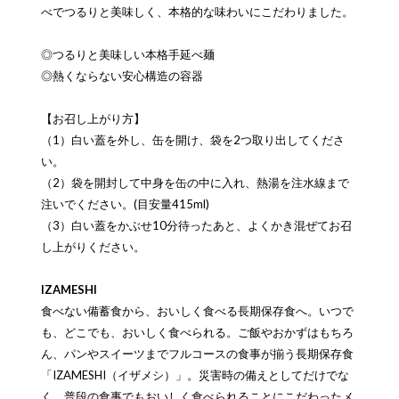
べでつるりと美味しく、本格的な味わいにこだわりました。
◎つるりと美味しい本格手延べ麺
◎熱くならない安心構造の容器
【お召し上がり方】
（1）白い蓋を外し、缶を開け、袋を2つ取り出してくださ
い。
（2）袋を開封して中身を缶の中に入れ、熱湯を注水線まで
注いでください。(目安量415ml)
（3）白い蓋をかぶせ10分待ったあと、よくかき混ぜてお召
し上がりください。
IZAMESHI
食べない備蓄食から、おいしく食べる長期保存食へ。いつで
も、どこでも、おいしく食べられる。ご飯やおかずはもちろ
ん、パンやスイーツまでフルコースの食事が揃う長期保存食
「IZAMESHI（イザメシ）」。災害時の備えとしてだけでな
く、普段の食事でもおいしく食べられることにこだわったメ