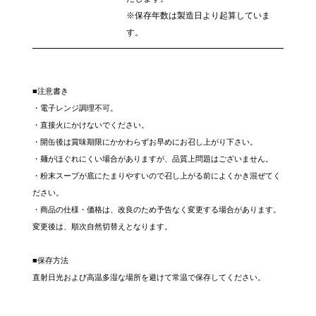
※保存年数は製造日より起算していま
す。
■注意書き
・電子レンジ調理不可。
・直接火にかけないでください。
・開缶後は賞味期限にかかわらずお早めにお召し上がり下さい。
・麺がほぐれにくい場合がありますが、品質上問題はございません。
・粉末スープが底にたまりやすいので召し上がる前によくかき混ぜてく
ださい。
・商品の仕様・価格は、改良のため予告なく変更する場合があります。
変更後は、順次自然切替えとなります。
■保存方法
直射日光および高温多湿な場所を避けて常温で保存してください。