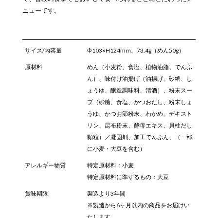
ニューです。
サイズ/内容量
Φ103×H124mm、73.4g（めん50g）
原材料
めん（小麦粉、食塩、植物油脂、でんぷ
ん）、味付け油揚げ（油揚げ、砂糖、し
ょうゆ、醸造調味料、清酒）、粉末スー
プ（砂糖、食塩、かつおだし、粉末しょ
うゆ、かつお節粉末、わかめ、デキスト
リン、昆布粉末、酵母エキス、貝柱だし
顆粒）／凝固剤、加工でんぷん、（一部
に小麦・大豆を含む）
アレルギー物質
特定原材料：小麦
特定原材料に準ずるもの：大豆
賞味期限
製造より3年間
※製造から6ヶ月以内の商品をお届けい
たします。