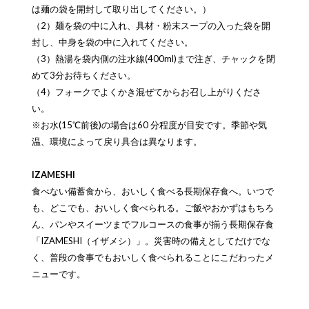
は麺の袋を開封して取り出してください。）
（2）麺を袋の中に入れ、具材・粉末スープの入った袋を開
封し、中身を袋の中に入れてください。
（3）熱湯を袋内側の注水線(400ml)まで注ぎ、チャックを閉
めて3分お待ちください。
（4）フォークでよくかき混ぜてからお召し上がりくださ
い。
※お水(15℃前後)の場合は60 分程度が目安です。季節や気
温、環境によって戻り具合は異なります。
IZAMESHI
食べない備蓄食から、おいしく食べる長期保存食へ。いつで
も、どこでも、おいしく食べられる。ご飯やおかずはもちろ
ん、パンやスイーツまでフルコースの食事が揃う長期保存食
「IZAMESHI（イザメシ）」。災害時の備えとしてだけでな
く、普段の食事でもおいしく食べられることにこだわったメ
ニューです。