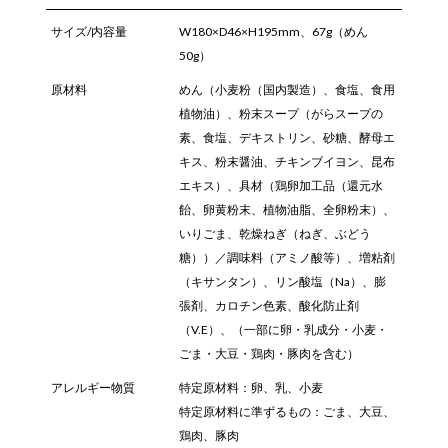
サイズ/内容量
W180×D46×H195mm、67g（めん
50g）
原材料
めん（小麦粉（国内製造）、食塩、食用
植物油）、粉末スープ（がらスープの
素、食塩、デキストリン、砂糖、酵母エ
キス、粉末醤油、チキンブイヨン、昆布
エキス）、具材（鶏卵加工品（還元水
飴、卵黄粉末、植物油脂、全卵粉末）、
いりごま、乾燥ねぎ（ねぎ、ぶどう
糖））／調味料（アミノ酸等）、増粘剤
（キサンタン）、リン酸塩（Na）、膨
張剤、カロチン色素、酸化防止剤
（V.E）、（一部に卵・乳成分・小麦・
ごま・大豆・鶏肉・豚肉を含む）
アレルギー物質
特定原材料：卵、乳、小麦
特定原材料に準ずるもの：ごま、大豆、
鶏肉、豚肉