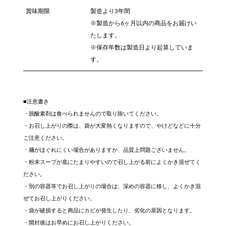
賞味期限
製造より3年間
※製造から6ヶ月以内の商品をお届けい
たします。
※保存年数は製造日より起算していま
す。
■注意書き
・脱酸素剤は食べられませんので取り除いてください。
・お召し上がりの際は、袋が大変熱くなりますので、やけどなどに十分
ご注意ください。
・麺がほぐれにくい場合がありますが、品質上問題ございません。
・粉末スープが底にたまりやすいので召し上がる前によくかき混ぜてく
ださい。
・別の容器等でお召し上がりの場合は、深めの容器に移し、よくかき混
ぜてお召し上がりください。
・袋が破損すると商品にカビが発生したり、劣化の原因となります。
・開封後はお早めにお召し上がりください。