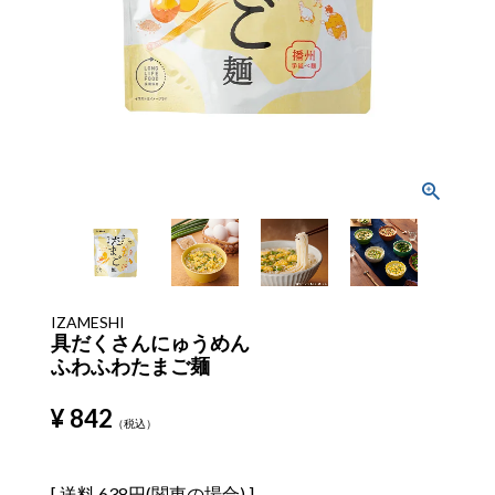
IZAMESHI
具だくさんにゅうめん
ふわふわたまご麺
¥
842
税込
送料
638円(関東の場合)