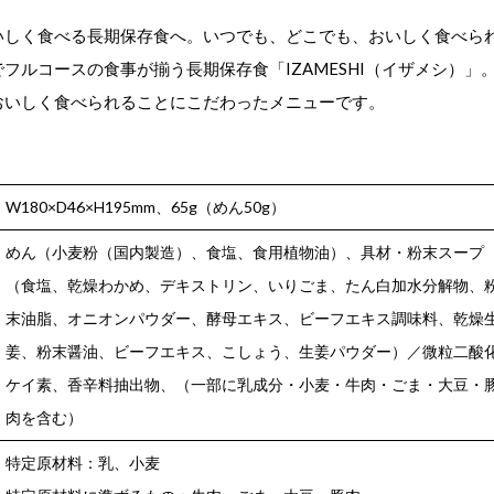
いしく食べる長期保存食へ。いつでも、どこでも、おいしく食べら
フルコースの食事が揃う長期保存食「IZAMESHI（イザメシ）」
おいしく食べられることにこだわったメニューです。
W180×D46×H195mm、65g（めん50g）
めん（小麦粉（国内製造）、食塩、食用植物油）、具材・粉末スープ
（食塩、乾燥わかめ、デキストリン、いりごま、たん白加水分解物、
末油脂、オニオンパウダー、酵母エキス、ビーフエキス調味料、乾燥
姜、粉末醤油、ビーフエキス、こしょう、生姜パウダー）／微粒二酸
ケイ素、香辛料抽出物、（一部に乳成分・小麦・牛肉・ごま・大豆・
肉を含む）
特定原材料：乳、小麦