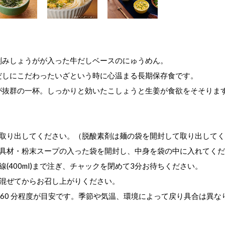
刻みしょうがが入った牛だしベースのにゅうめん。
だしにこだわったいざという時に心温まる長期保存食です。
が抜群の一杯。しっかりと効いたこしょうと生姜が食欲をそそりま
て取り出してください。（脱酸素剤は麺の袋を開封して取り出して
、具材・粉末スープの入った袋を開封し、中身を袋の中に入れてく
(400ml)まで注ぎ、チャックを閉めて3分お待ちください。
き混ぜてからお召し上がりください。
合は60 分程度が目安です。季節や気温、環境によって戻り具合は異な