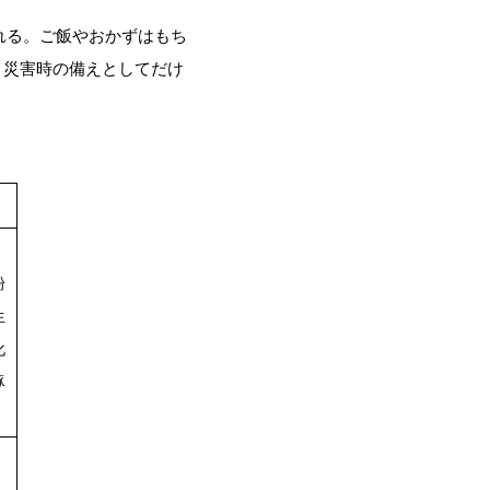
れる。ご飯やおかずはもち
。災害時の備えとしてだけ
粉
生
化
豚