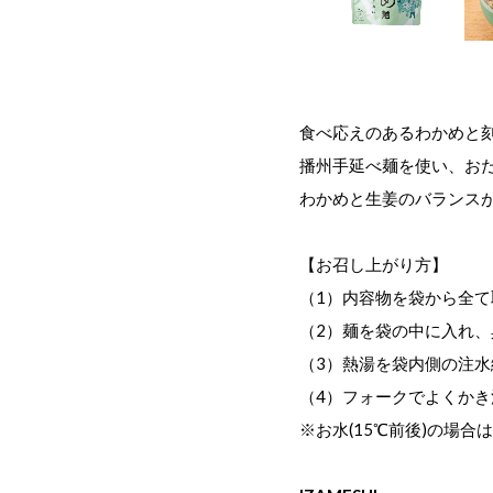
食べ応えのあるわかめと
播州手延べ麺を使い、お
わかめと生姜のバランス
【お召し上がり方】
（1）内容物を袋から全
（2）麺を袋の中に入れ
（3）熱湯を袋内側の注水線
（4）フォークでよくか
※お水(15℃前後)の場