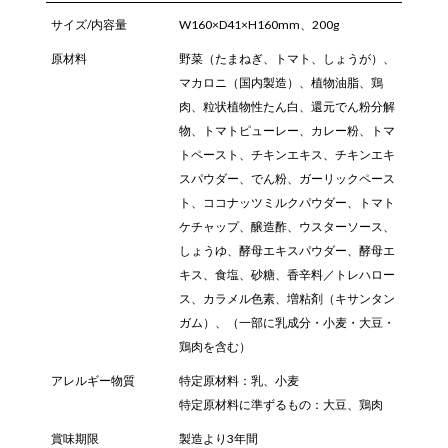
サイズ/内容量
W160×D41×H160mm、200g
原材料
野菜（たまねぎ、トマト、しょうが）、
マカロニ（国内製造）、植物油脂、鶏
肉、粒状植物性たん白、還元でん粉分解
物、トマトピューレー、カレー粉、トマ
トペースト、チキンエキス、チキンエキ
スパウダー、でん粉、ガーリックペース
ト、ココナッツミルクパウダー、トマト
ケチャップ、醸造酢、ウスターソース、
しょうゆ、酵母エキスパウダー、酵母エ
キス、食塩、砂糖、香辛料／トレハロー
ス、カラメル色素、増粘剤（キサンタン
ガム）、（一部に乳成分・小麦・大豆・
鶏肉を含む）
アレルギー物質
特定原材料：乳、小麦
特定原材料に準ずるもの：大豆、鶏肉
賞味期限
製造より3年間