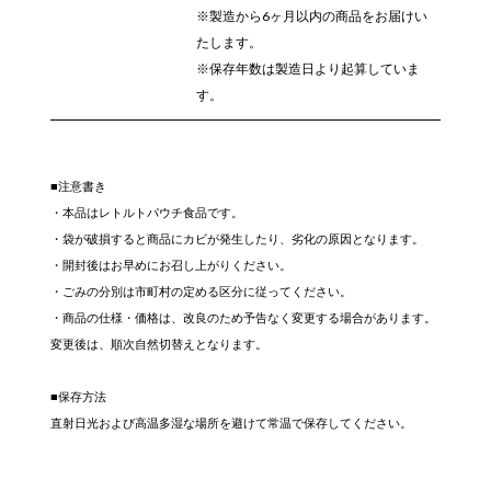
※製造から6ヶ月以内の商品をお届けい
たします。
※保存年数は製造日より起算していま
す。
■注意書き
・本品はレトルトパウチ食品です。
・袋が破損すると商品にカビが発生したり、劣化の原因となります。
・開封後はお早めにお召し上がりください。
・ごみの分別は市町村の定める区分に従ってください。
・商品の仕様・価格は、改良のため予告なく変更する場合があります。
変更後は、順次自然切替えとなります。
■保存方法
直射日光および高温多湿な場所を避けて常温で保存してください。