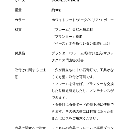
サイズ
W50×D50×H9cm
重量
約3kg
カラー
ホワイトウッド/チーク/クリア/エボニー
材質
（フレーム）天然木無垢材
（プランター）樹脂
（ベース）木合板ウレタン塗装仕上げ
付属品
プランター/フレーム/取付け金具/マジッ
ククロス/取扱説明書
取付けに関するご注
・穴が目立ちにくい石膏釘で、工具がな
意
くても壁に取付け可能です。
・フレームを外せば、プランターを交換
したり植え替えしたり、メンテナンスが
できます。
・石膏釘は石膏ボードの壁下地に使用で
きます。その他の壁には材質にあった釘
またはビスをご用意ください。
商品に関するご注意
・こちらの商品はフレームと専用プラン