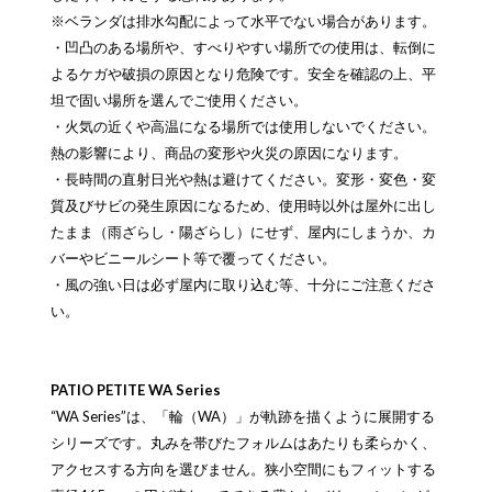
※ベランダは排水勾配によって水平でない場合があります。
・凹凸のある場所や、すべりやすい場所での使用は、転倒に
よるケガや破損の原因となり危険です。安全を確認の上、平
坦で固い場所を選んでご使用ください。
・火気の近くや高温になる場所では使用しないでください。
熱の影響により、商品の変形や火災の原因になります。
・長時間の直射日光や熱は避けてください。変形・変色・変
質及びサビの発生原因になるため、使用時以外は屋外に出し
たまま（雨ざらし・陽ざらし）にせず、屋内にしまうか、カ
バーやビニールシート等で覆ってください。
・風の強い日は必ず屋内に取り込む等、十分にご注意くださ
い。
PATIO PETITE WA Series
“WA Series”は、「輪（WA）」が軌跡を描くように展開する
シリーズです。丸みを帯びたフォルムはあたりも柔らかく、
アクセスする方向を選びません。狭小空間にもフィットする