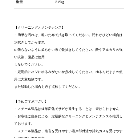
重量
2.8kg
【クリーニングとメンテナンス】
・簡単な汚れは、乾いた布で拭き取ってください。汚れがひどい場合は
水拭きしてから水気
の残らないように柔らかい布で乾拭きしてください。酸やアルカリの強
い洗剤、薬品は使用
しないでください。
・定期的にネジにゆるみがないか点検してください。ゆるんだままの使
用は大変危険です。
また移動した場合も必ず点検してください。
【予めご了承下さい】
・スチール製品は経年変化でサビが発生することは、避けられません。
・お客様ご自身による、定期的なクリーニングとメンテナンスを推奨し
ております。
・スチール製品は、塩害を受けやすい沿岸部付近や排気ガスを受けやす