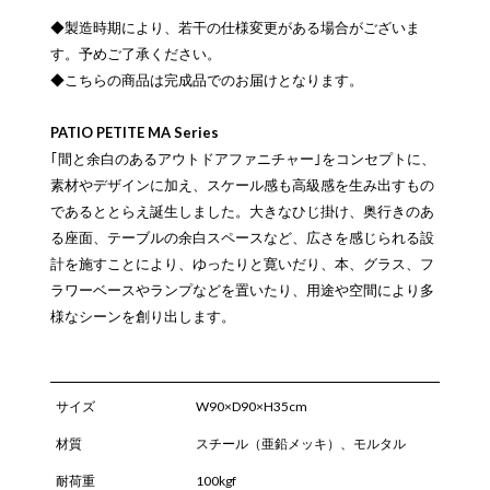
◆製造時期により、若干の仕様変更がある場合がございま
す。予めご了承ください。
◆こちらの商品は完成品でのお届けとなります。
PATIO PETITE MA Series
｢間と余白のあるアウトドアファニチャー｣をコンセプトに、
素材やデザインに加え、スケール感も高級感を生み出すもの
であるととらえ誕生しました。大きなひじ掛け、奥行きのあ
る座面、テーブルの余白スペースなど、広さを感じられる設
計を施すことにより、ゆったりと寛いだり、本、グラス、フ
ラワーベースやランプなどを置いたり、用途や空間により多
様なシーンを創り出します。
サイズ
W90×D90×H35cm
材質
スチール（亜鉛メッキ）、モルタル
耐荷重
100kgf